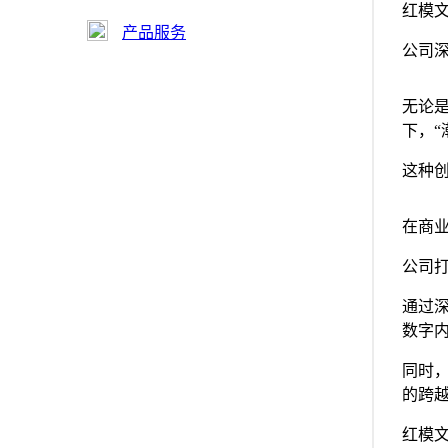
红模
产品服务
公司深
无论
下，“
这种
在商
公司打
通过
数字
同时
的跨
红模